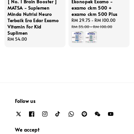
[ No. 1 Brain Booster ]
Ekonopek Examo -
MATSA - Suplemen
examo ckm 500 +
Minda Nutrisi Neuro
examo ckm 500 Plus
Terbaik Era Edar Examo
Sale
RM 29.75
-
RM 100.00
Regular
Vitamin For Kid
price
price
RM 35.00
-
RM 100.00
Suplimen
Regular
RM 54.00
price
Follow us
We accept