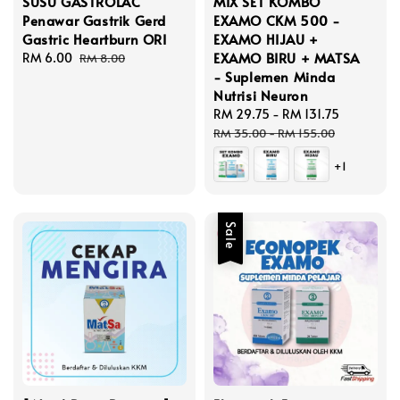
SUSU GASTROLAC
MIX SET KOMBO
Penawar Gastrik Gerd
EXAMO CKM 500 -
Gastric Heartburn ORI
EXAMO HIJAU +
EXAMO BIRU + MATSA
Sale
RM 6.00
Regular
RM 8.00
- Suplemen Minda
price
price
Nutrisi Neuron
Sale
RM 29.75
-
RM 131.75
Regular
price
price
RM 35.00
-
RM 155.00
+1
Sale