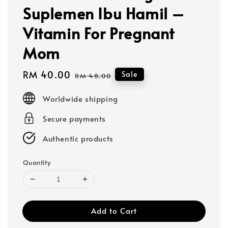
Suplemen Ibu Hamil –
Vitamin For Pregnant
Mom
Sale
RM 40.00
Regular
Sale
RM 48.00
price
price
Worldwide shipping
Secure payments
Authentic products
Quantity
Add to Cart