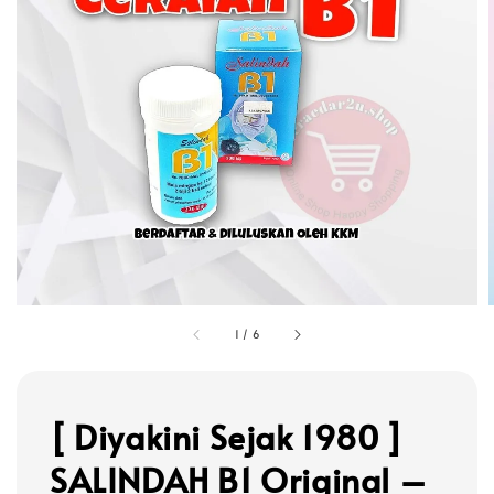
1
/
6
[ Diyakini Sejak 1980 ]
SALINDAH B1 Original –