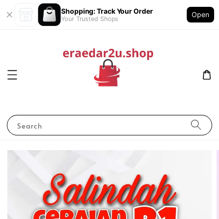
Shopping: Track Your Order
Open
Your Trusted Shops
Search