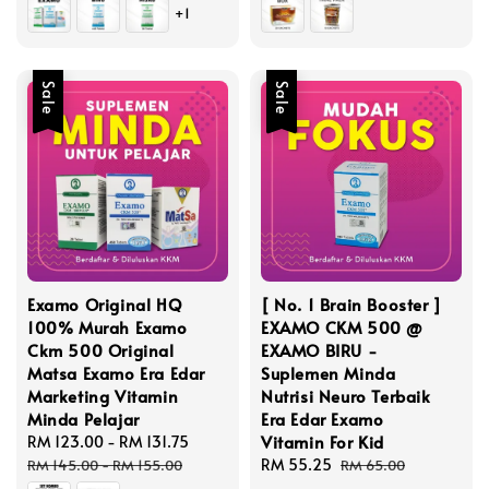
+1
Sale
Sale
Examo Original HQ
[ No. 1 Brain Booster ]
100% Murah Examo
EXAMO CKM 500 @
Ckm 500 Original
EXAMO BIRU -
Matsa Examo Era Edar
Suplemen Minda
Marketing Vitamin
Nutrisi Neuro Terbaik
Minda Pelajar
Era Edar Examo
Vitamin For Kid
Sale
RM 123.00
-
RM 131.75
Regular
price
price
Sale
RM 55.25
Regular
RM 145.00
-
RM 155.00
RM 65.00
price
price