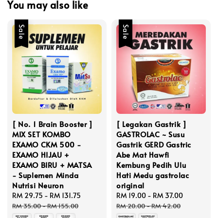
You may also like
Sale
Sale
[ No. 1 Brain Booster ]
[ Legakan Gastrik ]
MIX SET KOMBO
GASTROLAC ~ Susu
EXAMO CKM 500 -
Gastrik GERD Gastric
EXAMO HIJAU +
Abe Mat Hawfi
EXAMO BIRU + MATSA
Kembung Pedih Ulu
- Suplemen Minda
Hati Medu gastrolac
Nutrisi Neuron
original
Sale
RM 29.75
-
RM 131.75
Regular
Sale
RM 19.00
-
RM 37.00
Regular
price
price
price
price
RM 35.00
-
RM 155.00
RM 20.00
-
RM 42.00