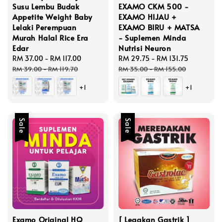
Susu Lembu Budak
EXAMO CKM 500 -
Appetite Weight Baby
EXAMO HIJAU +
Lelaki Perempuan
EXAMO BIRU + MATSA
Murah Halal Rice Era
- Suplemen Minda
Edar
Nutrisi Neuron
Sale
RM 37.00
-
RM 117.00
Regular
Sale
RM 29.75
-
RM 131.75
Regular
price
price
price
price
RM 39.00
-
RM 119.70
RM 35.00
-
RM 155.00
+1
+1
Sale
Sale
Examo Original HQ
[ Legakan Gastrik ]