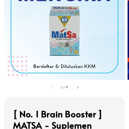
1
/
9
[ No. 1 Brain Booster ]
MATSA - Suplemen