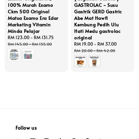
100% Murah Examo
GASTROLAC ~ Susu
Ckm 500 Original
Gastrik GERD Gastric
Matsa Examo Era Edar
Abe Mat Hawfi
Marketing Vitamin
Kembung Pedih Ulu
Minda Pelajar
Hati Medu gastrolac
original
Sale
RM 123.00
-
RM 131.75
Regular
price
price
Sale
RM 19.00
-
RM 37.00
Regular
RM 145.00
-
RM 155.00
price
price
RM 20.00
-
RM 42.00
Follow us