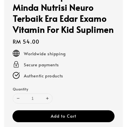
Minda Nutrisi Neuro
Terbaik Era Edar Examo
Vitamin For Kid Suplimen
Regular
RM 54.00
price
Worldwide shipping
Secure payments
Authentic products
Quantity
Add to Cart